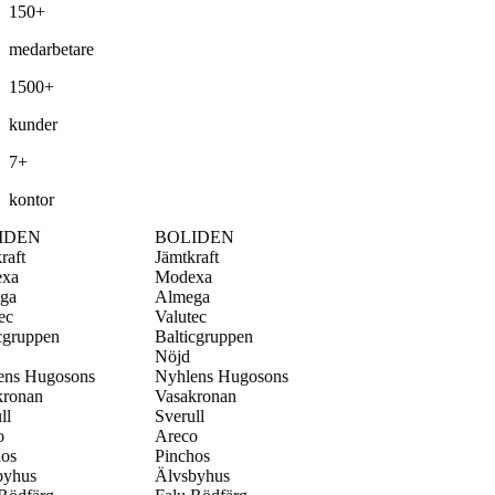
150+
medarbetare
1500+
kunder
7+
kontor
BOLIDEN
Jämtkraft
Modexa
Almega
Valutec
n
Balticgruppen
Nöjd
osons
Nyhlens Hugosons
Vasakronan
Sverull
Areco
Pinchos
Älvsbyhus