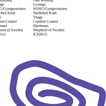
Falu Rödfärg
Gysinge
ossisten
HSNG/Gymgrossisten
aft
Skellefteå Kraft
Thage
rol
Comfort Control
Hjertmans
 Sweden
Shepherd of Sweden
ICEBUG