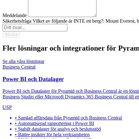
Meddelande
Säkerhetsfråga
Vilket av följande är INTE ett berg?: Mount Everest,
Skicka
Fler lösningar och integrationer för Pyram
Se alla våra lösningar
Business Central
Power BI och Datalager
Power BI och Datalager för Pyramid och Business Central är en lösning 
Business Studio eller Microsoft Dynamics 365 Business Central till ett
USP
• Samlad affärsdata från Pyramid och Business Central
• Automatiserad rapportering i Power BI
• Stabilt datalager för analys och beslutsstöd
• Bättre insikter för hela verksamheten