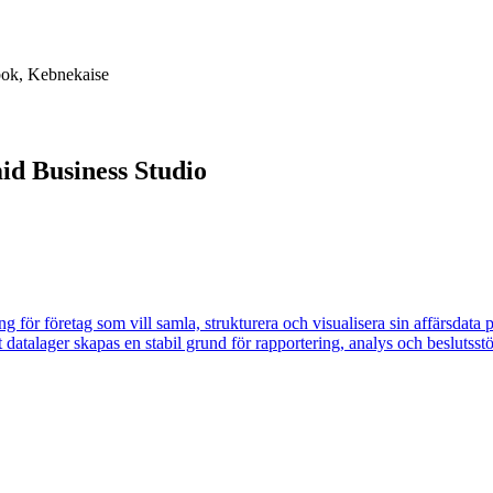
 bok, Kebnekaise
id Business Studio
för företag som vill samla, strukturera och visualisera sin affärsdata p
 datalager skapas en stabil grund för rapportering, analys och beslutsst