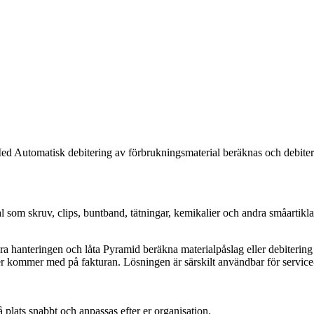
ed Automatisk debitering av förbrukningsmaterial beräknas och debiteras
som skruv, clips, buntband, tätningar, kemikalier och andra småartiklar. 
hanteringen och låta Pyramid beräkna materialpåslag eller debitering ut
ader kommer med på fakturan. Lösningen är särskilt användbar för servic
plats snabbt och anpassas efter er organisation.