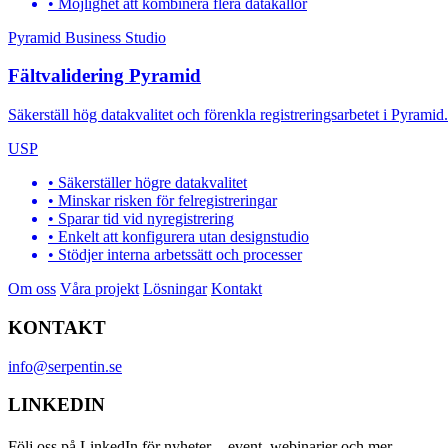
• Möjlighet att kombinera flera datakällor
Pyramid Business Studio
Fältvalidering Pyramid
Säkerställ hög datakvalitet och förenkla registreringsarbetet i Pyramid
USP
• Säkerställer högre datakvalitet
• Minskar risken för felregistreringar
• Sparar tid vid nyregistrering
• Enkelt att konfigurera utan designstudio
• Stödjer interna arbetssätt och processer
Om oss
Våra projekt
Lösningar
Kontakt
KONTAKT
info@serpentin.se
LINKEDIN
Följ oss på LinkedIn för nyheter, event, webinarier och mer.