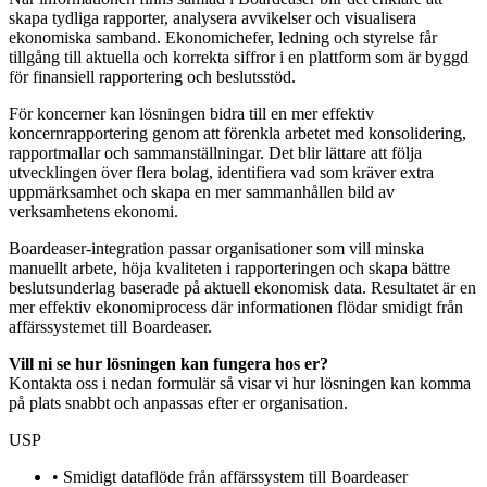
skapa tydliga rapporter, analysera avvikelser och visualisera
ekonomiska samband. Ekonomichefer, ledning och styrelse får
tillgång till aktuella och korrekta siffror i en plattform som är byggd
för finansiell rapportering och beslutsstöd.
För koncerner kan lösningen bidra till en mer effektiv
koncernrapportering genom att förenkla arbetet med konsolidering,
rapportmallar och sammanställningar. Det blir lättare att följa
utvecklingen över flera bolag, identifiera vad som kräver extra
uppmärksamhet och skapa en mer sammanhållen bild av
verksamhetens ekonomi.
Boardeaser-integration passar organisationer som vill minska
manuellt arbete, höja kvaliteten i rapporteringen och skapa bättre
beslutsunderlag baserade på aktuell ekonomisk data. Resultatet är en
mer effektiv ekonomiprocess där informationen flödar smidigt från
affärssystemet till Boardeaser.
Vill ni se hur lösningen kan fungera hos er?
Kontakta oss i nedan formulär så visar vi hur lösningen kan komma
på plats snabbt och anpassas efter er organisation.
USP
• Smidigt dataflöde från affärssystem till Boardeaser