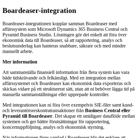
Boardeaser-integration
Boardeaser-integrationen kopplar samman Boardeaser med
affärssystem som Microsoft Dynamics 365 Business Central och
Pyramid Business Studio. Lösningen gör det enkelt att föra över
ekonomisk data till Boardeaser, så att rapportering, analys och
beslutsunderlag kan hanteras snabbare, säkrare och med mindre
manuellt arbete.
Mer information
Att sammanställa finansiell information från flera system kan vara
både tidskrävande och felkänsligt. Med en integration mellan
affärssystemet och Boardeaser kan ekonomisk data exporteras och
skickas vidare på ett strukturerat sätt, utan att ni behöver lägga tid på
manuella sammanställningar eller upprepade kontroller.
Med integrationen kan ni föra över exempelvis SIE-filer samt kund-
och leverantörsreskontratransaktioner från
Business Central eller
Pyramid till Boardeaser
. Det skapar ett smidigare dataflöde mellan
systemen och ger bättre förutsättningar för rapportering,
koncernuppföljning, analys och ekonomisk styrning.
När informationen finns samlad i Boardeaser blir det enklare att