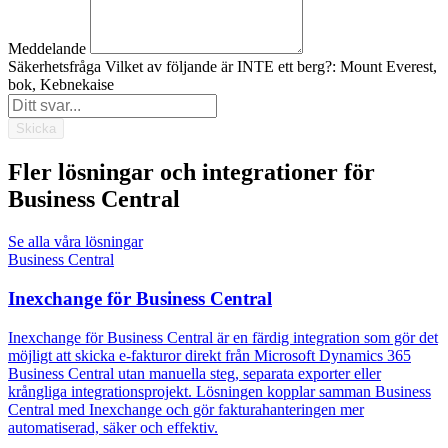
Meddelande
Säkerhetsfråga
Vilket av följande är INTE ett berg?: Mount Everest,
bok, Kebnekaise
Skicka
Fler lösningar och integrationer för
Business Central
Se alla våra lösningar
Business Central
Inexchange för Business Central
Inexchange för Business Central är en färdig integration som gör det
möjligt att skicka e-fakturor direkt från Microsoft Dynamics 365
Business Central utan manuella steg, separata exporter eller
krångliga integrationsprojekt. Lösningen kopplar samman Business
Central med Inexchange och gör fakturahanteringen mer
automatiserad, säker och effektiv.