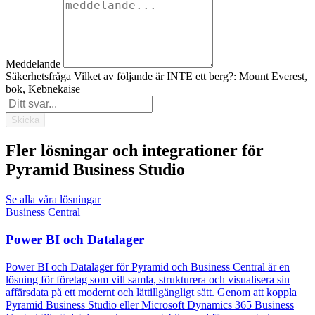
Meddelande
Säkerhetsfråga
Vilket av följande är INTE ett berg?: Mount Everest,
bok, Kebnekaise
Skicka
Fler lösningar och integrationer för
Pyramid Business Studio
Se alla våra lösningar
Business Central
Power BI och Datalager
Power BI och Datalager för Pyramid och Business Central är en
lösning för företag som vill samla, strukturera och visualisera sin
affärsdata på ett modernt och lättillgängligt sätt. Genom att koppla
Pyramid Business Studio eller Microsoft Dynamics 365 Business