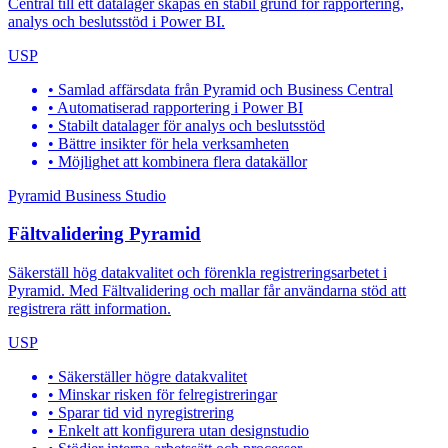
Central till ett datalager skapas en stabil grund för rapportering,
analys och beslutsstöd i Power BI.
USP
• Samlad affärsdata från Pyramid och Business Central
• Automatiserad rapportering i Power BI
• Stabilt datalager för analys och beslutsstöd
• Bättre insikter för hela verksamheten
• Möjlighet att kombinera flera datakällor
Pyramid Business Studio
Fältvalidering Pyramid
Säkerställ hög datakvalitet och förenkla registreringsarbetet i
Pyramid. Med Fältvalidering och mallar får användarna stöd att
registrera rätt information.
USP
• Säkerställer högre datakvalitet
• Minskar risken för felregistreringar
• Sparar tid vid nyregistrering
• Enkelt att konfigurera utan designstudio