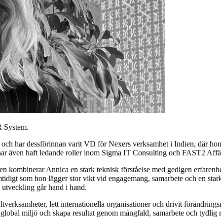
R System.
 har dessförinnan varit VD för Nexers verksamhet i Indien, där hon un
har även haft ledande roller inom Sigma IT Consulting och FAST2 Affä
hen kombinerar Annica en stark teknisk förståelse med gedigen erfarenh
samtidigt som hon lägger stor vikt vid engagemang, samarbete och en stark
h utveckling går hand i hand.
erksamheter, lett internationella organisationer och drivit förändringsr
n global miljö och skapa resultat genom mångfald, samarbete och tydlig r