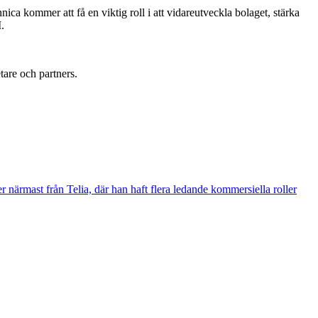
ca kommer att få en viktig roll i att vidareutveckla bolaget, stärka
.
are och partners.
närmast från Telia, där han haft flera ledande kommersiella roller