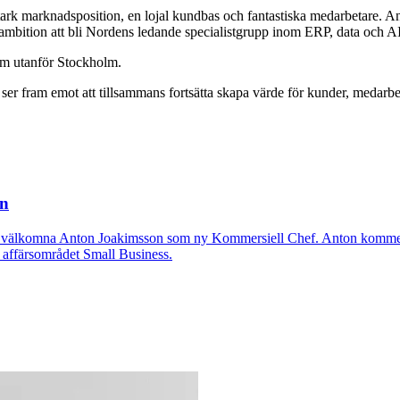
rk marknadsposition, en lojal kundbas och fantastiska medarbetare. Anni
ga ambition att bli Nordens ledande specialistgrupp inom ERP, data och AI
lm utanför Stockholm.
r fram emot att tillsammans fortsätta skapa värde för kunder, medarbet
in
r att välkomna Anton Joakimsson som ny Kommersiell Chef. Anton kommer 
m affärsområdet Small Business.