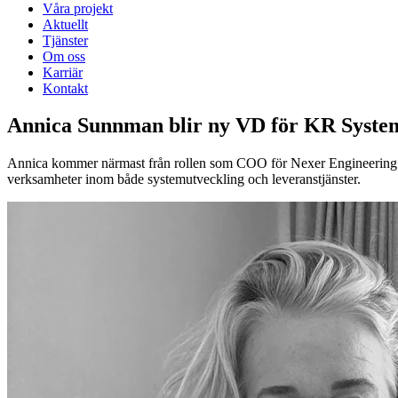
Våra projekt
Aktuellt
Tjänster
Om oss
Karriär
Kontakt
Annica Sunnman blir ny VD för KR Syste
Annica kommer närmast från rollen som COO för Nexer Engineering och
verksamheter inom både systemutveckling och leveranstjänster.