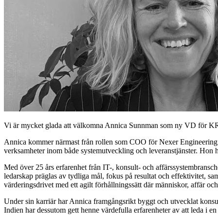
Vi är mycket glada att välkomna Annica Sunnman som ny VD för K
Annica kommer närmast från rollen som COO för Nexer Engineering och
verksamheter inom både systemutveckling och leveranstjänster. Hon 
Med över 25 års erfarenhet från IT-, konsult- och affärssystembransc
ledarskap präglas av tydliga mål, fokus på resultat och effektivitet, 
värderingsdrivet med ett agilt förhållningssätt där människor, affär oc
Under sin karriär har Annica framgångsrikt byggt och utvecklat konsultv
Indien har dessutom gett henne värdefulla erfarenheter av att leda i e