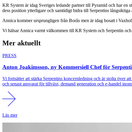
KR System är idag Sveriges ledande partner till Pyramid och har en sta
dess position ytterligare och samtidigt bidra till Serpentins långsikti
Annica kommer ursprungligen från Borås men är idag bosatt i Vaxho
Vi hälsar Annica varmt välkommen till KR System och Serpentin och se
Mer aktuellt
PRESS
Anton Joakimsson, ny Kommersiell Chef för Serpent
Vi fortsätter att stärka Serpentins koncernledning och är stolta öve
och senast ansvarat för tillväxt, demand generation och e-handel ino
Läs mer