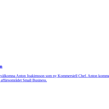
in
r att välkomna Anton Joakimsson som ny Kommersiell Chef. Anton kommer 
m affärsområdet Small Business.