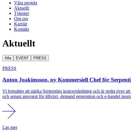
Våra projekt
Aktuellt
Tjänster
Om oss
Karriär
Kontakt
Aktu­ellt
Alla
EVENT
PRESS
PRESS
Anton Joakimsson, ny Kommersiell Chef för Serpent
Vi fortsätter att stärka Serpentins koncernledning och är stolta öve
och senast ansvarat för tillväxt, demand generation och e-handel ino
Läs mer