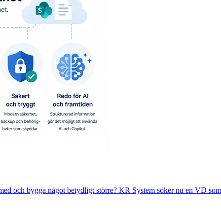
a med och bygga något betydligt större? KR System söker nu en VD som v