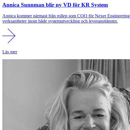
Annica Sunnman blir ny VD för KR System
Annica kommer närmast från rollen som COO för Nexer Engineering och
verksamheter inom både systemutveckling och leveranstjänster.
Läs mer