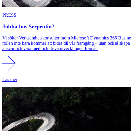
PRESS
Jobba hos Serpentin?
Vi söker Verksamhetskonsulter inom Microsoft Dynamics 365 Business C
rollen inte bara kommer att bidra till vår framgång – utan också skapa m
ansvar och vara med och driva utvecklingen framåt.
Läs mer