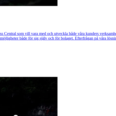
entral som vill vara med och utveckla både våra kunders verksamheter 
öjligheter både för sig själv och för bolaget. Efterfrågan på våra lösnin